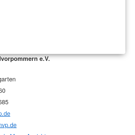
dvorpommern e.V.
garten
60
685
p.de
nvp.de