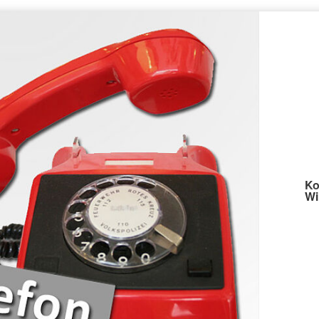
Ko
Wi