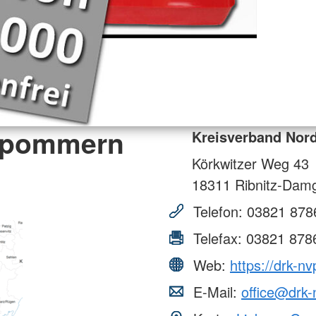
orpommern
Kreisverband Nor
Körkwitzer Weg 43
18311
Ribnitz-Dam
Telefon:
03821 878
Telefax:
03821 878
Web:
https://drk-nv
E-Mail:
office@drk-