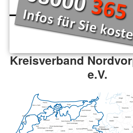
Kreisverband Nordv
e.V.