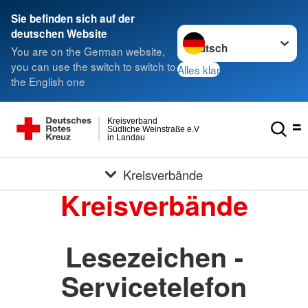
Sie befinden sich auf der
Sprache wechseln zu
deutschen Website
You are on the German website,
you can use the switch to switch to
Alles klar
the English one
Kreisverband
Südliche Weinstraße e.V
in Landau
Kreisverbände
Kreisverbände
Lesezeichen -
Servicetelefon