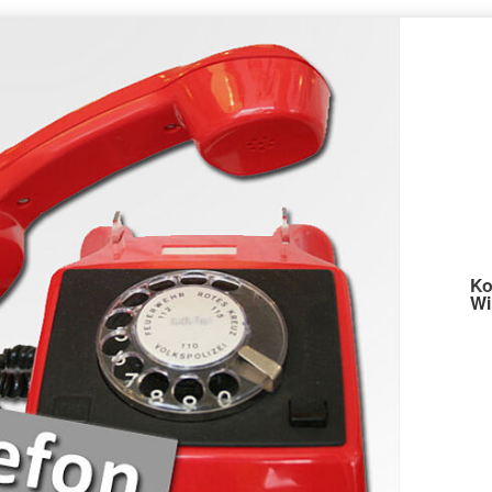
Ko
Wi