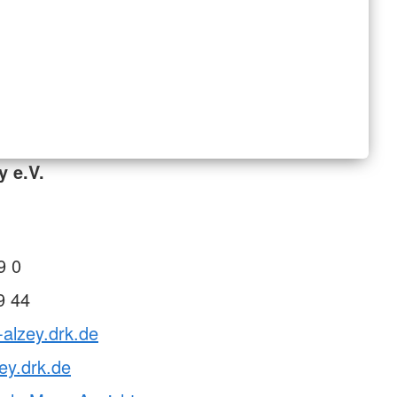
y e.V.
9 0
9 44
-alzey.drk.de
ey.drk.de