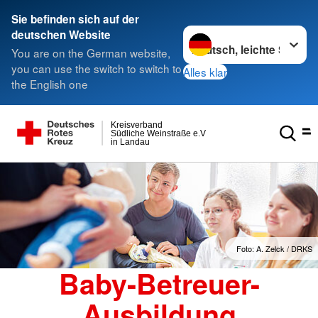
Sie befinden sich auf der
Sprache wechseln zu
deutschen Website
You are on the German website,
you can use the switch to switch to
Alles klar
the English one
Kreisverband
Südliche Weinstraße e.V
in Landau
Foto: A. Zelck / DRKS
Baby-Betreuer-
Ausbildung