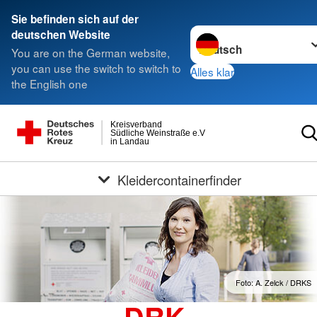
Sie befinden sich auf der
Sprache wechseln zu
deutschen Website
You are on the German website,
you can use the switch to switch to
Alles klar
the English one
Kreisverband
Südliche Weinstraße e.V
in Landau
Kleidercontainerfinder
Foto: A. Zelck / DRKS