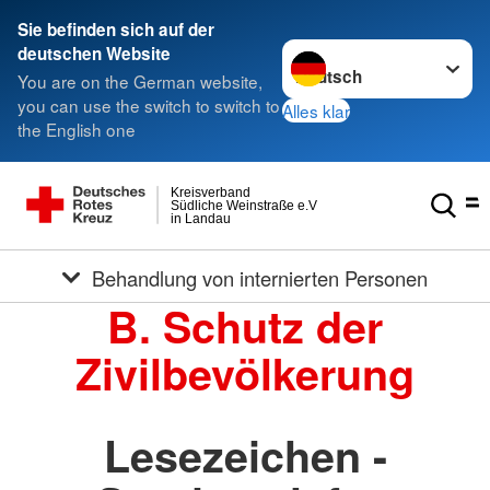
Sie befinden sich auf der
Sprache wechseln zu
deutschen Website
You are on the German website,
you can use the switch to switch to
Alles klar
the English one
Kreisverband
Südliche Weinstraße e.V
in Landau
Behandlung von internierten Personen
B. Schutz der
Zivilbevölkerung
Lesezeichen -