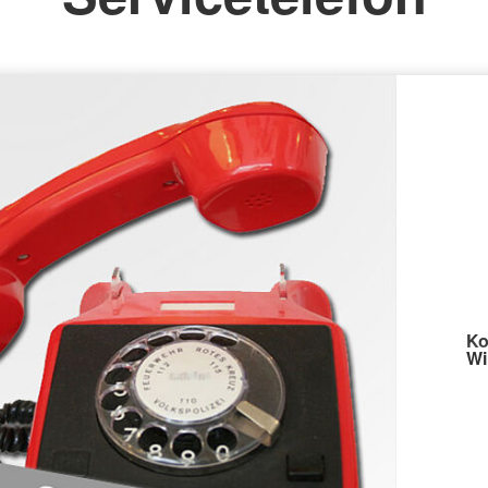
Ko
Wi