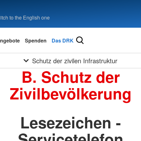
tch to the English one
ngebote
Spenden
Das DRK
Schutz der zivilen Infrastruktur
B. Schutz der
Zivilbevölkerung
Lesezeichen -
Servicetelefon