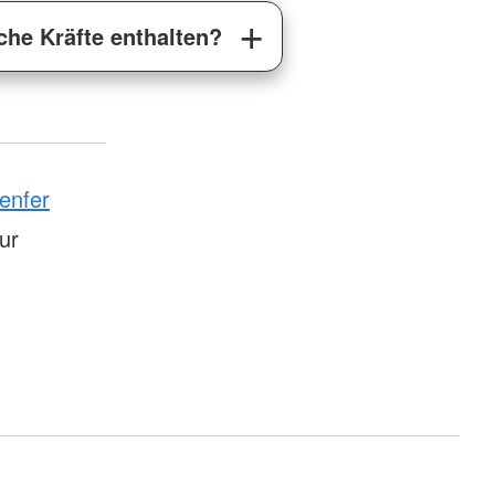
che Kräfte enthalten?
enfer
tur