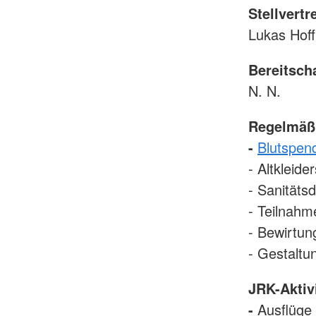
Stellvert
Lukas Hof
Bereitscha
N. N.
Regelmäßi
-
Blutspen
- Altkleid
- Sanitäts
- Teilnahm
- Bewirtun
- Gestaltu
JRK-Aktiv
-
Ausflüge