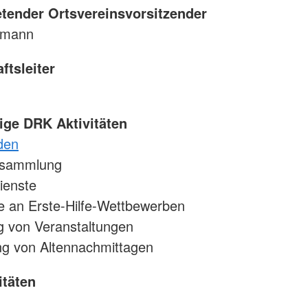
retender Ortsvereinsvorsitzender
fmann
ftsleiter
ge DRK Aktivitäten
den
ersammlung
dienste
e an Erste-Hilfe-Wettbewerben
g von Veranstaltungen
ng von Altennachmittagen
itäten