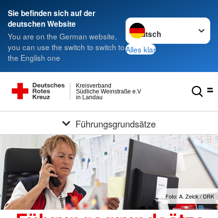
Sie befinden sich auf der
Sprache wechseln zu
deutschen Website
You are on the German website,
you can use the switch to switch to
Alles klar
the English one
Kreisverband
Südliche Weinstraße e.V
in Landau
Führungsgrundsätze
Foto: A. Zelck / DRK